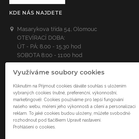
KDE NÁS NAJDETE
Masarykova třída 54,
Olomouc
OTEVÍRACÍ DOBA:
ÚT - PÁ: 8.00 - 15.30 hod
SOBOTA 8:00 - 11:00 hod
Využíváme soubory cookies
KONTAKT
Kliknutím na Přijmout cookies dáváte souhlas s uložením
ztracenacukr
arna
@sez
nam.cz
vybraných cookies (nutné, preferenční, výkonnostní,
+420
607 778 008
marketingové). Cookies používáme pro lepší fungování
našeho webu, měření jeho výkonnosti a cílení a personalizaci
SOCIÁLNÍ SÍTĚ
reklam. To jaké cookies budou uloženy, můžete svobodně
rozhodnout pod tlačítkem Upravit nastavení.
Prohlášení o cookies.