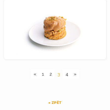
(current)
«
1
2
3
4
»
« ZPĚT