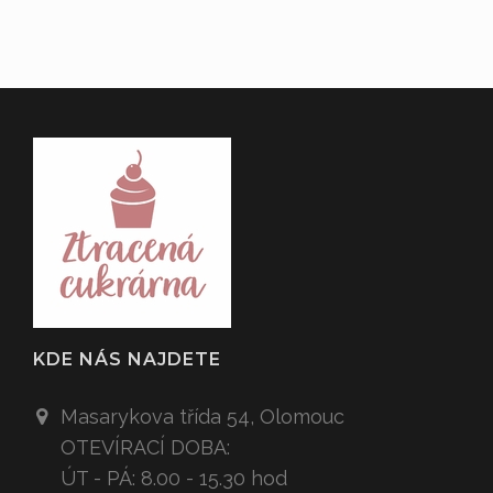
KDE NÁS NAJDETE
Masarykova třída 54,
Olomouc
OTEVÍRACÍ DOBA:
ÚT - PÁ: 8.00 - 15.30 hod