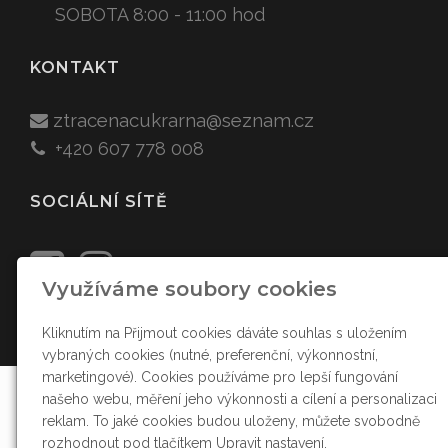
SOBOTA 8:00 - 11:00 hod
KONTAKT
ztracenacukr
arna
@sez
nam.cz
+420
607 778 008
SOCIÁLNÍ SÍTĚ
Využíváme soubory cookies
Kliknutím na Přijmout cookies dáváte souhlas s uložením
vybraných cookies (nutné, preferenční, výkonnostní,
marketingové). Cookies používáme pro lepší fungování
našeho webu, měření jeho výkonnosti a cílení a personalizaci
reklam. To jaké cookies budou uloženy, můžete svobodně
rozhodnout pod tlačítkem Upravit nastavení.