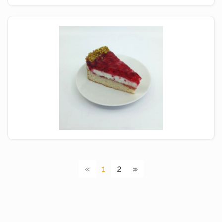
(current)
«
1
2
»