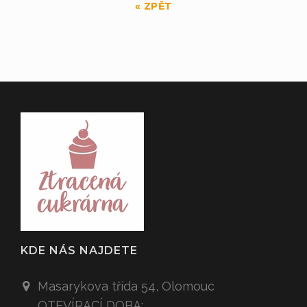
« ZPĚT
KDE NÁS NAJDETE
Masarykova třída 54,
Olomouc
OTEVÍRACÍ DOBA: