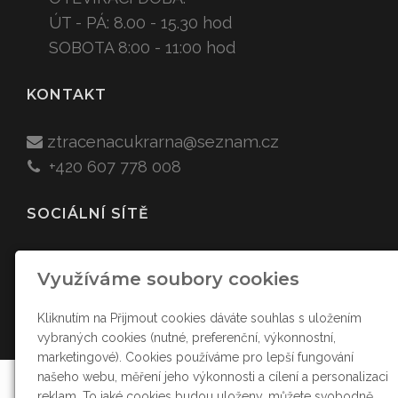
ÚT - PÁ: 8.00 - 15.30 hod
SOBOTA 8:00 - 11:00 hod
KONTAKT
ztracenacukr
arna
@sez
nam.cz
+420
607 778 008
SOCIÁLNÍ SÍTĚ
Využíváme soubory cookies
Kliknutím na Přijmout cookies dáváte souhlas s uložením
vybraných cookies (nutné, preferenční, výkonnostní,
marketingové). Cookies používáme pro lepší fungování
našeho webu, měření jeho výkonnosti a cílení a personalizaci
reklam. To jaké cookies budou uloženy, můžete svobodně