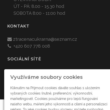
ÚT - PÁ: 8.00 - 15.30 hod
SOBOTA 8:00 - 11:00 hod
KONTAKT
ztracenacukr
arna
@sez
nam.cz
+420
607 778 008
SOCIÁLNÍ SÍTĚ
Využíváme soubory cookies
Kliknutím na Přijmout cookies dáváte souhlas s uložením
vybraných cookies (nutné, preferenční, výkonnostní,
marketingové). Cookies používáme pro lepší fungování
našeho webu, měření jeho výkonnosti a cílení a personalizaci
reklam. To jaké cookies budou uloženy, můžete svobodně