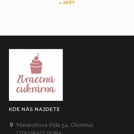
« ZPĚT
KDE NÁS NAJDETE
Masarykova třída 54,
Olomouc
OTEVÍRACÍ DOBA: