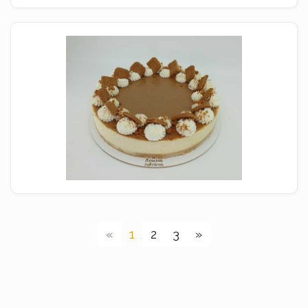
(current)
«
1
2
3
»