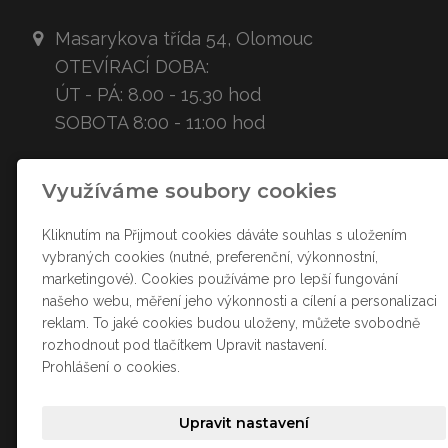
Masarykova třída 54,
Olomouc
OTEVÍRACÍ DOBA:
ÚT - PÁ: 8.00 - 15.30 hod
SOBOTA 8:00 - 11:00 hod
KONTAKT
Využíváme soubory cookies
ztracenacukr
arna
@sez
nam.cz
Kliknutím na Přijmout cookies dáváte souhlas s uložením
+420
607 778 008
vybraných cookies (nutné, preferenční, výkonnostní,
marketingové). Cookies používáme pro lepší fungování
našeho webu, měření jeho výkonnosti a cílení a personalizaci
SOCIÁLNÍ SÍTĚ
reklam. To jaké cookies budou uloženy, můžete svobodně
rozhodnout pod tlačítkem Upravit nastavení.
Prohlášení o cookies.
Upravit nastavení