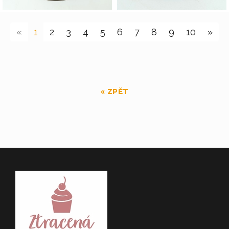
(current)
«
1
2
3
4
5
6
7
8
9
10
»
« ZPĚT