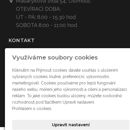
Masarykova třída 54,
Olomouc
OTEVÍRACÍ DOBA:
ÚT - PÁ: 8.00 - 15.30 hod
SOBOTA 8:00 - 11:00 hod
KONTAKT
ztracenacukr
arna
@sez
nam.cz
Využíváme soubory cookies
+420
607 778 008
Kliknutím na Přijmout cookies dáváte souhlas s uložením
vybraných cookies (nutné, preferenční, výkonnostní,
SOCIÁLNÍ SÍTĚ
marketingové). Cookies používáme pro lepší fungování
našeho webu, měření jeho výkonnosti a cílení a personalizaci
reklam. To jaké cookies budou uloženy, můžete svobodně
rozhodnout pod tlačítkem Upravit nastavení.
Prohlášení o cookies.
Upravit nastavení