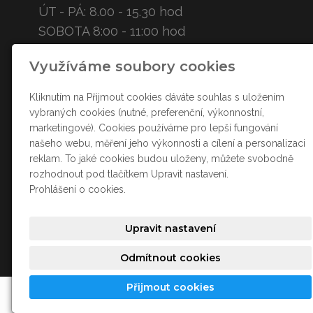
ÚT - PÁ: 8.00 - 15.30 hod
SOBOTA 8:00 - 11:00 hod
Využíváme soubory cookies
KONTAKT
Kliknutím na Přijmout cookies dáváte souhlas s uložením
ztracenacukr
arna
@sez
nam.cz
vybraných cookies (nutné, preferenční, výkonnostní,
+420
607 778 008
marketingové). Cookies používáme pro lepší fungování
našeho webu, měření jeho výkonnosti a cílení a personalizaci
reklam. To jaké cookies budou uloženy, můžete svobodně
SOCIÁLNÍ SÍTĚ
rozhodnout pod tlačítkem Upravit nastavení.
Prohlášení o cookies.
Upravit nastavení
Odmítnout cookies
Přijmout cookies