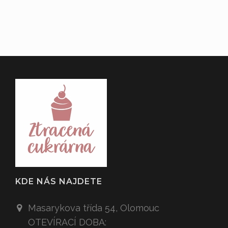
KDE NÁS NAJDETE
Masarykova třída 54,
Olomouc
OTEVÍRACÍ DOBA: