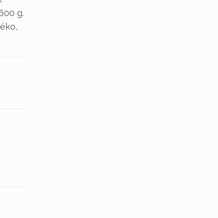
600 g.
léko,