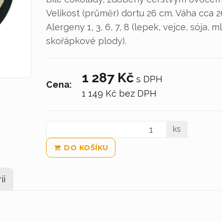
Velikost (průměr) dortu 26 cm. Váha cca 2
Alergeny 1, 3, 6, 7, 8 (lepek, vejce, sója, m
skořápkové plody).
1 287 Kč
s DPH
Cena:
1 149 Kč
bez DPH
ks
DO KOŠÍKU
ii