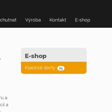
chutnat
Výroba
Kontakt
E-shop
E-shop
ý
Klasické dorty
25
ru a
ií a
.