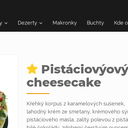
ty
Dezerty
Makronky
Buchty
Kde o
Pistáciovýov
cheesecake
Křehký korpus z karamelových sušenek,
lahodný krém ze smetany, krémového sý
pistáciového másla, zalitý polevou z pistác
bílé čokolády, zdobený čerstvým ovocem