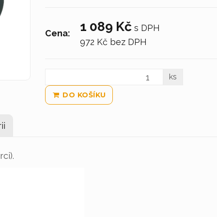
1 089 Kč
s DPH
Cena:
972 Kč
bez DPH
ks
DO KOŠÍKU
ii
ci).