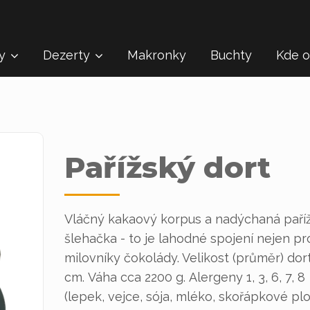
ty
Dezerty
Makronky
Buchty
Kde o
Pařížský dort
Vláčný kakaový korpus a nadýchaná paří
šlehačka - to je lahodné spojení nejen pr
milovníky čokolády. Velikost (průměr) dor
cm.
Váha cca 2200 g.
Alergeny 1, 3, 6, 7, 8
(lepek, vejce, sója, mléko, skořápkové plo