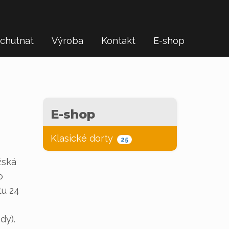
chutnat
Výroba
Kontakt
E-shop
E-shop
Klasické dorty
25
žská
o
tu 24
dy).